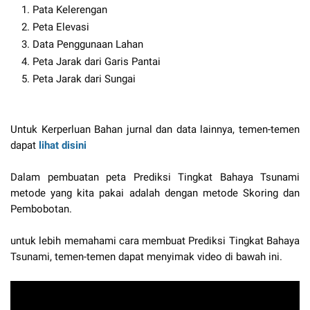
    1. Pata Kelerengan
    2. Peta Elevasi

    3. Data Penggunaan Lahan

    4. Peta Jarak dari Garis Pantai

    5. Peta Jarak dari Sungai

Untuk Kerperluan Bahan jurnal dan data lainnya, temen-temen 
dapat 
lihat disini
Dalam pembuatan peta Prediksi Tingkat Bahaya Tsunami 
metode yang kita pakai adalah dengan metode Skoring dan 
Pembobotan.
untuk lebih memahami cara membuat Prediksi Tingkat Bahaya 
Tsunami, temen-temen dapat menyimak video di bawah ini.