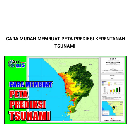
CARA MUDAH MEMBUAT P
ETA PREDIKSI KERENTANAN 
TSUNAMI 