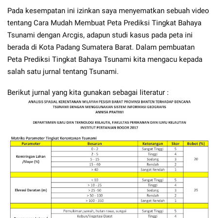
Pada kesempatan ini izinkan saya menyematkan sebuah video 
tentang Cara Mudah Membuat Peta Prediksi Tingkat Bahaya 
Tsunami dengan Arcgis, adapun studi kasus pada peta ini 
berada di Kota Padang Sumatera Barat. Dalam pembuatan 
Peta Prediksi Tingkat Bahaya Tsunami kita mengacu kepada 
salah satu jurnal tentang Tsunami. 
Berikut jurnal yang kita gunakan sebagai literatur :