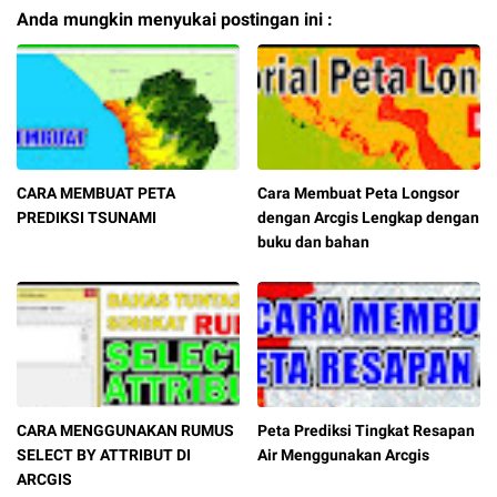
Anda mungkin menyukai postingan ini :
CARA MEMBUAT PETA
Cara Membuat Peta Longsor
PREDIKSI TSUNAMI
dengan Arcgis Lengkap dengan
buku dan bahan
CARA MENGGUNAKAN RUMUS
Peta Prediksi Tingkat Resapan
SELECT BY ATTRIBUT DI
Air Menggunakan Arcgis
ARCGIS