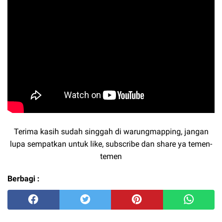
Terima kasih sudah singgah di warungmapping, jangan
lupa sempatkan untuk like, subscribe dan share ya temen-
temen
Berbagi :