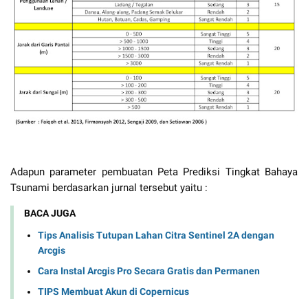
Adapun parameter pembuatan Peta Prediksi Tingkat Bahaya 
Tsunami berdasarkan jurnal tersebut yaitu :
BACA JUGA
Tips Analisis Tutupan Lahan Citra Sentinel 2A dengan 
Arcgis
Cara Instal Arcgis Pro Secara Gratis dan Permanen
TIPS Membuat Akun di Copernicus